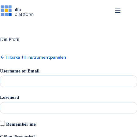
Hoppa
till
innehåll
Din Profil
Tillbaka till instrumentpanelen
Username or Email
Lösenord
Remember me
Glömt lösenordet?