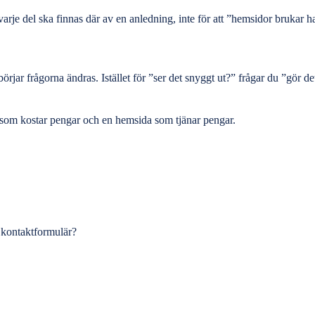
 varje del ska finnas där av en anledning, inte för att ”hemsidor brukar h
ar frågorna ändras. Istället för ”ser det snyggt ut?” frågar du ”gör det 
som kostar pengar
och en hemsida som tjänar pengar.
tt kontaktformulär?
.