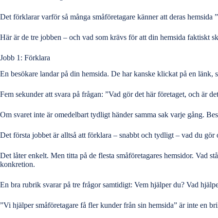
Det förklarar varför så många småföretagare känner att deras
hemsida ”
Här är de tre jobben – och vad som krävs för att din hemsida faktiskt s
Jobb 1: Förklara
En besökare landar på din hemsida. De har kanske klickat på en länk, se
Fem sekunder att svara på frågan: ”Vad gör det här företaget, och är de
Om svaret inte är omedelbart tydligt händer samma sak varje gång. Besö
Det första jobbet är alltså att förklara – snabbt och tydligt – vad du gör
Det låter enkelt. Men titta på de flesta småföretagares hemsidor. Vad s
konkretion.
En bra rubrik svarar på tre frågor samtidigt: Vem hjälper du? Vad hjälp
”Vi hjälper småföretagare få fler kunder från sin hemsida” är inte en bri