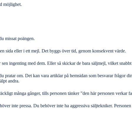
d möjlighet.
 du missat poängen.
en sida eller i ett mejl. Det byggs över tid, genom konsekvent värde.
r sen ingenting med dem. Eller så skickar de bara säljmejl, vilket snabb
d du pratar om. Det kan vara artiklar på hemsidan som besvarar frågor d
älpt andra.
räckligt många gånger, tills personen tänker ”den här personen verkar fa
ehöver inte pressa. Du behöver inte ha aggressiva säljtekniker. Personen