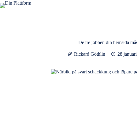
Hoppa
till
innehåll
De tre jobben din hemsida mås
Rickard Göthlin
28 januar