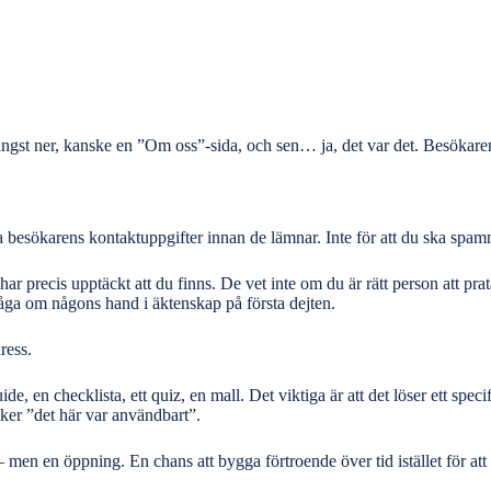
ngst ner, kanske en ”Om oss”-sida, och sen… ja, det var det. Besökaren lä
besökarens kontaktuppgifter innan de lämnar. Inte för att du ska spamma
 precis upptäckt att du finns. De vet inte om du är rätt person att prat
åga om någons hand i äktenskap på första dejten.
ress.
de, en checklista, ett quiz, en mall. Det viktiga är att det löser ett spec
nker ”det här var användbart”.
 – men en öppning. En chans att bygga förtroende över tid istället för at