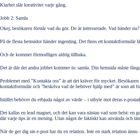
Klarhet slår kreativitet varje gång.
Jobb 2: Samla
Okej, besökaren förstår vad du gör. De är intresserade. Vad händer nu?
På de flesta hemsidor händer ingenting. Det finns ett kontaktformulär lä
Och de kommer förmodligen aldrig tillbaka.
Det är där det andra jobbet kommer in: samla. Din hemsida måste fånga 
Problemet med ”Kontakta oss” är att det kräver för mycket. Besökaren har
kontaktformulär och ”beskriva vad de behöver hjälp med” är som att fr
Istället behöver du erbjuda något av värde – i utbyte mot deras e-postad
Det kallas en
lead magnet
, och det kan vara nästan vad som helst: en gui
där varje tips är en mening. Utan något de faktiskt kan använda och tä
När de ger dig sin e-post har du en relation. Inte en stark relation ännu