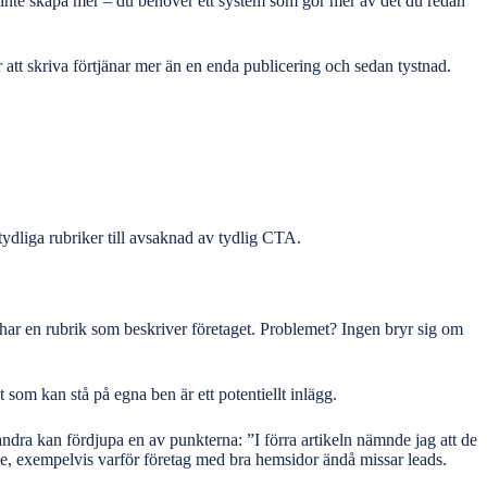
ver inte skapa mer – du behöver ett system som gör mer av det du redan
r att skriva förtjänar mer än en enda publicering och sedan tystnad.
tydliga rubriker till avsaknad av tydlig CTA.
r har en rubrik som beskriver företaget. Problemet? Ingen bryr sig om
kt som kan stå på egna ben är ett potentiellt inlägg.
andra kan fördjupa en av punkterna: ”I förra artikeln nämnde jag att de
ne, exempelvis varför företag med bra hemsidor ändå missar leads.