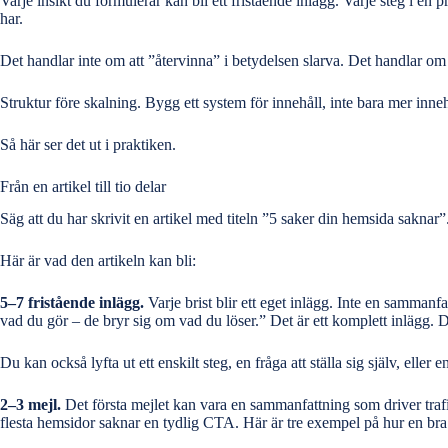
Varje insikt du formulerar kan bli ett fristående inlägg. Varje steg i e
har.
Det handlar inte om att ”återvinna” i betydelsen slarva. Det handlar om 
Struktur före skalning. Bygg ett system för innehåll, inte bara mer inneh
Så här ser det ut i praktiken.
Från en artikel till tio delar
Säg att du har skrivit en artikel med titeln ”5 saker din hemsida sakna
Här är vad den artikeln kan bli:
5–7 fristående inlägg.
Varje brist blir ett eget inlägg. Inte en sammanf
vad du gör – de bryr sig om vad du löser.” Det är ett komplett inlägg. Det
Du kan också lyfta ut ett enskilt steg, en fråga att ställa sig själv, elle
2–3 mejl.
Det första mejlet kan vara en sammanfattning som driver trafik
flesta hemsidor saknar en tydlig CTA. Här är tre exempel på hur en bra