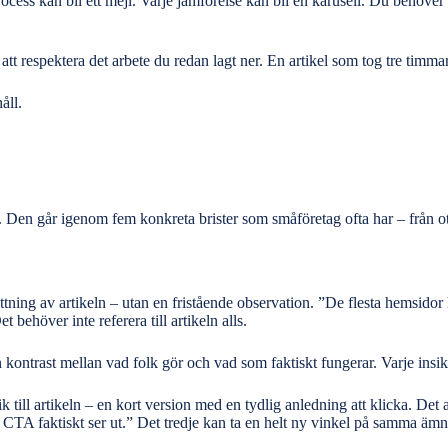
n process kan bli ett mejl. Varje jämförelse kan bli en karusell. Du behö
att respektera det arbete du redan lagt ner. En artikel som tog tre timma
åll.
r”. Den går igenom fem konkreta brister som småföretag ofta har – från o
attning av artikeln – utan en fristående observation. ”De flesta hemsido
 behöver inte referera till artikeln alls.
r en kontrast mellan vad folk gör och vad som faktiskt fungerar. Varje insi
 till artikeln – en kort version med en tydlig anledning att klicka. Det 
 CTA faktiskt ser ut.” Det tredje kan ta en helt ny vinkel på samma äm