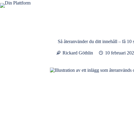
Hoppa
till
innehåll
Så återanvänder du ditt innehåll – få 10 s
Rickard Göthlin
10 februari 20