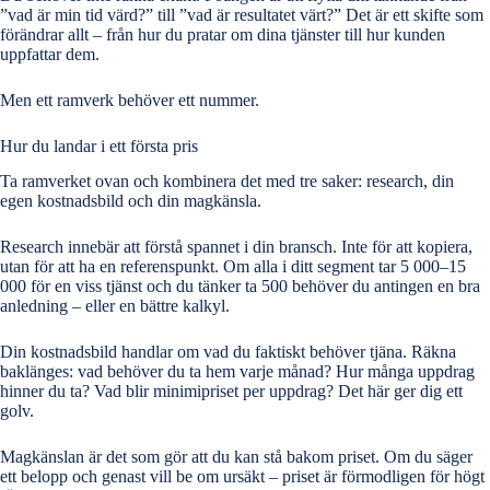
”vad är min tid värd?” till ”vad är resultatet värt?” Det är ett skifte som
förändrar allt – från hur du pratar om dina tjänster till hur kunden
uppfattar dem.
Men ett ramverk behöver ett nummer.
Hur du landar i ett första pris
Ta ramverket ovan och kombinera det med tre saker: research, din
egen kostnadsbild och din magkänsla.
Research innebär att förstå spannet i din bransch. Inte för att kopiera,
utan för att ha en referenspunkt. Om alla i ditt segment tar 5 000–15
000 för en viss tjänst och du tänker ta 500 behöver du antingen en bra
anledning – eller en bättre kalkyl.
Din kostnadsbild handlar om vad du faktiskt behöver tjäna. Räkna
baklänges: vad behöver du ta hem varje månad? Hur många uppdrag
hinner du ta? Vad blir minimipriset per uppdrag? Det här ger dig ett
golv.
Magkänslan är det som gör att du kan stå bakom priset. Om du säger
ett belopp och genast vill be om ursäkt – priset är förmodligen för högt