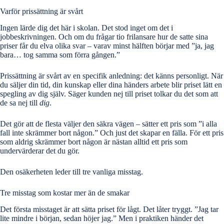
Varför prissättning är svårt
Ingen lärde dig det här i skolan. Det stod inget om det i
jobbeskrivningen. Och om du frågar tio frilansare hur de satte sina
priser får du elva olika svar – varav minst hälften börjar med ”ja, jag
bara… tog samma som förra gången.”
Prissättning är svårt av en specifik anledning: det känns personligt. När
du säljer din tid, din kunskap eller dina händers arbete blir priset lätt en
spegling av dig själv. Säger kunden nej till priset tolkar du det som att
de sa nej till
dig
.
Det gör att de flesta väljer den säkra vägen – sätter ett pris som ”i alla
fall inte skrämmer bort någon.” Och just det skapar en fälla. För ett pris
som aldrig skrämmer bort någon är nästan alltid ett pris som
undervärderar det du gör.
Den osäkerheten leder till tre vanliga misstag.
Tre misstag som kostar mer än de smakar
Det första misstaget är att sätta priset för lågt. Det låter tryggt. ”Jag tar
lite mindre i början, sedan höjer jag.” Men i praktiken händer det