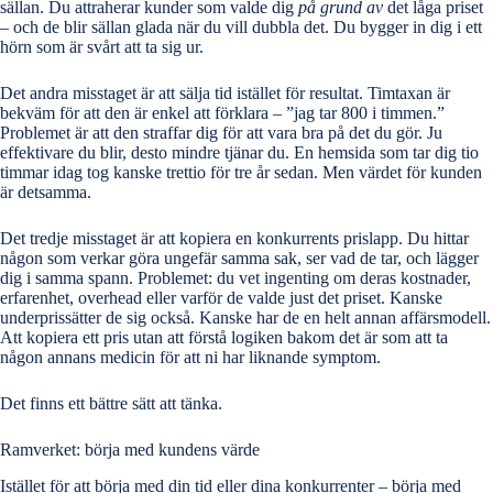
sällan. Du attraherar kunder som valde dig
på grund av
det låga priset
– och de blir sällan glada när du vill dubbla det. Du bygger in dig i ett
hörn som är svårt att ta sig ur.
Det andra misstaget är att sälja tid istället för resultat. Timtaxan är
bekväm för att den är enkel att förklara – ”jag tar 800 i timmen.”
Problemet är att den straffar dig för att vara bra på det du gör. Ju
effektivare du blir, desto mindre tjänar du. En hemsida som tar dig tio
timmar idag tog kanske trettio för tre år sedan. Men värdet för kunden
är detsamma.
Det tredje misstaget är att kopiera en konkurrents prislapp. Du hittar
någon som verkar göra ungefär samma sak, ser vad de tar, och lägger
dig i samma spann. Problemet: du vet ingenting om deras kostnader,
erfarenhet, overhead eller varför de valde just det priset. Kanske
underprissätter de sig också. Kanske har de en helt annan affärsmodell.
Att kopiera ett pris utan att förstå logiken bakom det är som att ta
någon annans medicin för att ni har liknande symptom.
Det finns ett bättre sätt att tänka.
Ramverket: börja med kundens värde
Istället för att börja med din tid eller dina konkurrenter –
börja med