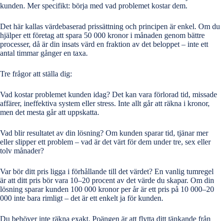
kunden
. Mer specifikt: börja med vad problemet kostar dem.
Det här kallas värdebaserad prissättning och principen är enkel. Om du
hjälper ett företag att spara 50 000 kronor i månaden genom bättre
processer, då är din insats värd en fraktion av det beloppet – inte ett
antal timmar gånger en taxa.
Tre frågor att ställa dig:
Vad kostar problemet kunden idag? Det kan vara förlorad tid, missade
affärer, ineffektiva system eller stress. Inte allt går att räkna i kronor,
men det mesta går att uppskatta.
Vad blir resultatet av din lösning? Om kunden sparar tid, tjänar mer
eller slipper ett problem – vad är det värt för dem under tre, sex eller
tolv månader?
Var bör ditt pris ligga i förhållande till det värdet? En vanlig tumregel
är att ditt pris bör vara 10–20 procent av det värde du skapar. Om din
lösning sparar kunden 100 000 kronor per år är ett pris på 10 000–20
000 inte bara rimligt – det är ett enkelt ja för kunden.
Du behöver inte räkna exakt. Poängen är att flytta ditt tänkande från