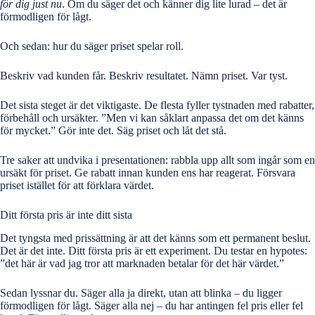
för dig just nu
. Om du säger det och känner dig lite lurad – det är
förmodligen för lågt.
Och sedan: hur du säger priset spelar roll.
Beskriv vad kunden får. Beskriv resultatet. Nämn priset. Var tyst.
Det sista steget är det viktigaste. De flesta fyller tystnaden med rabatter,
förbehåll och ursäkter. ”Men vi kan såklart anpassa det om det känns
för mycket.” Gör inte det. Säg priset och låt det stå.
Tre saker att undvika i presentationen: rabbla upp allt som ingår som en
ursäkt för priset. Ge rabatt innan kunden ens har reagerat. Försvara
priset istället för att förklara värdet.
Ditt första pris är inte ditt sista
Det tyngsta med prissättning är att det känns som ett permanent beslut.
Det är det inte. Ditt första pris är ett experiment. Du
testar en hypotes
:
”det här är vad jag tror att marknaden betalar för det här värdet.”
Sedan lyssnar du. Säger alla ja direkt, utan att blinka – du ligger
förmodligen för lågt. Säger alla nej – du har antingen fel pris eller fel