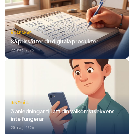
ÄGARSKAP
Så prissätter du digitala produkter
22 maj 2026
INNEHÅLL
3 anledningar till att din välkomstsekvens
inte fungerar
20 maj 2026