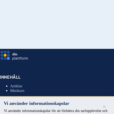
ÄGARSKAP
Så skriver du en artikel som rankar utan
komplex SEO
11 apr 2026
1
2
3
4
Nästa →
INNEHÅLL
Artiklar
Minikurs
Vi använder informationskapslar
×
MEDLEMSKAP
Vi använder informationskapslar för att förbättra din surfupplevelse och