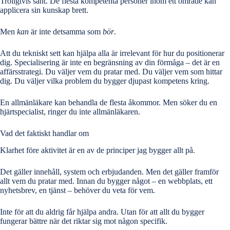
Troligtvis sant. De flesta kompetenta personer inom ett område kan
applicera sin kunskap brett.
Men
kan
är inte detsamma som
bör
.
Att du tekniskt sett kan hjälpa alla är irrelevant för hur du positionerar
dig. Specialisering är inte en begränsning av din förmåga – det är en
affärsstrategi. Du väljer vem du pratar med. Du väljer vem som hittar
dig. Du väljer vilka problem du bygger djupast kompetens kring.
En allmänläkare kan behandla de flesta åkommor. Men söker du en
hjärtspecialist, ringer du inte allmänläkaren.
Vad det faktiskt handlar om
Klarhet före aktivitet är en av de principer jag bygger allt på.
Det gäller innehåll, system och erbjudanden. Men det gäller framför
allt vem du pratar med. Innan du bygger något – en webbplats, ett
nyhetsbrev, en tjänst – behöver du veta för vem.
Inte för att du aldrig får hjälpa andra. Utan för att allt du bygger
fungerar bättre när det riktar sig mot någon specifik.