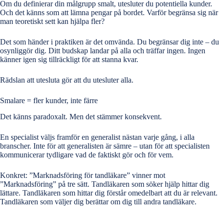
Om du definierar din målgrupp smalt, utesluter du potentiella kunder.
Och det känns som att lämna pengar på bordet. Varför begränsa sig när
man teoretiskt sett kan hjälpa fler?
Det som händer i praktiken är det omvända. Du begränsar dig inte – du
osynliggör dig. Ditt budskap landar på alla och träffar ingen. Ingen
känner igen sig tillräckligt för att stanna kvar.
Rädslan att utesluta gör att du utesluter alla.
Smalare = fler kunder, inte färre
Det känns paradoxalt. Men det stämmer konsekvent.
En specialist väljs framför en generalist nästan varje gång, i alla
branscher. Inte för att generalisten är sämre – utan för att specialisten
kommunicerar tydligare vad de faktiskt gör och för vem.
Konkret: ”Marknadsföring för tandläkare” vinner mot
”Marknadsföring” på tre sätt. Tandläkaren som söker hjälp hittar dig
lättare. Tandläkaren som hittar dig förstår omedelbart att du är relevant.
Tandläkaren som väljer dig berättar om dig till andra tandläkare.